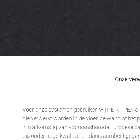
Onze verw
Voor onze systemen gebruiken wij PE-RT, PEX-a
die verwerkt worden in de vloer, de wand of het p
zijn afkomstig van vooraanstaande Europese pa
bijzonder hoge kwaliteit en duurzaamheid gega