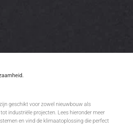
rzaamheid.
zijn geschikt voor zowel nieuwbouw als
 tot industriële projecten. Lees hieronder meer
ystemen en vind de klimaatoplossing die perfect