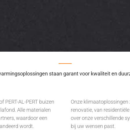
armingsoplossingen staan garant voor kwaliteit en duu
 of PERT-AL-PERT buizen
Onze klimaatoplossingen 
lafond. Alle materialen
renovatie, van residentiële
rtners, waardoor een
over onze verschillende s
randeerd wordt.
bij uw wensen past.